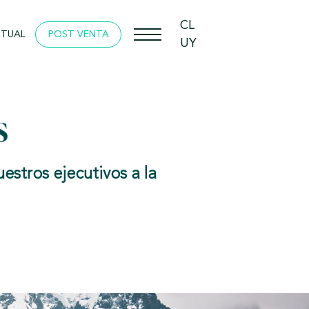
CL
Menu
RTUAL
POST VENTA
UY
s
stros ejecutivos a la