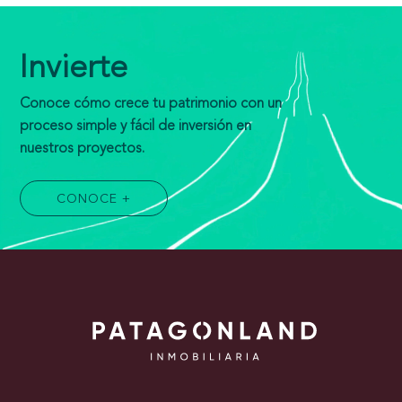
Invierte
Conoce cómo crece tu patrimonio con un
proceso simple y fácil de inversión en
nuestros proyectos.
CONOCE +